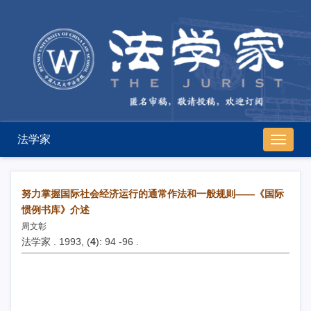
法学家
导
航
切
换
努力掌握国际社会经济运行的通常作法和一般规则——《国际
惯例书库》介述
周文彰
法学家 . 1993, (
4
): 94 -96 .