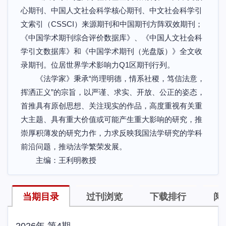
心期刊、中国人文社会科学核心期刊、中文社会科学引
文索引（CSSCI）来源期刊和中国期刊方阵双效期刊；
《中国学术期刊综合评价数据库》、《中国人文社会科
学引文数据库》和《中国学术期刊（光盘版）》全文收
录期刊。位居世界学术影响力Q1区期刊行列。
《法学家》秉承“尚理明德，情系社稷，笃信法意，
挥洒正义”的宗旨，以严谨、求实、开放、公正的姿态，
首推具有原创思想、关注现实的作品，高度重视有关重
大主题、具有重大价值或可能产生重大影响的研究，推
崇厚积薄发的研究力作，力求反映我国法学研究的学科
前沿问题，推动法学繁荣发展。
主编：王利明教授
当期目录
过刊浏览
下载排行
阅
2026年 第4期