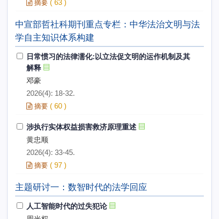
(
63
)
摘要
中宣部哲社科期刊重点专栏：中华法治文明与法
学自主知识体系构建
日常惯习的法律濡化:以立法促文明的运作机制及其
解释
邓豪
2026(4): 18-32.
(
60
)
摘要
涉执行实体权益损害救济原理重述
黄忠顺
2026(4): 33-45.
(
97
)
摘要
主题研讨一：数智时代的法学回应
人工智能时代的过失犯论
周光权