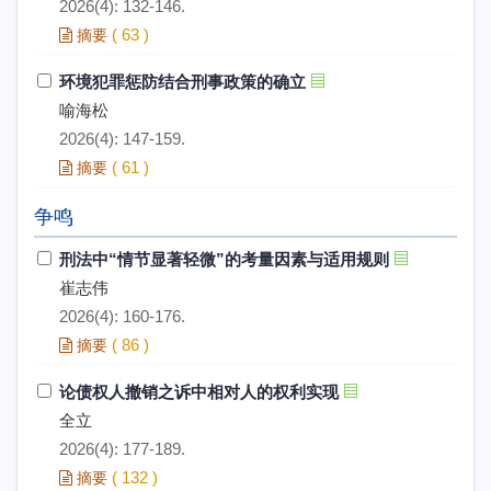
2026(4): 132-146.
(
63
)
摘要
环境犯罪惩防结合刑事政策的确立
喻海松
2026(4): 147-159.
(
61
)
摘要
争鸣
刑法中“情节显著轻微”的考量因素与适用规则
崔志伟
2026(4): 160-176.
(
86
)
摘要
论债权人撤销之诉中相对人的权利实现
全立
2026(4): 177-189.
(
132
)
摘要