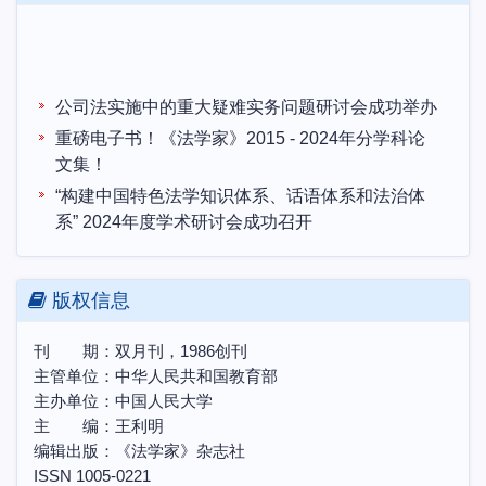
公司法实施中的重大疑难实务问题研讨会成功举办
重磅电子书！《法学家》2015 - 2024年分学科论
文集！
“构建中国特色法学知识体系、话语体系和法治体
系” 2024年度学术研讨会成功召开
本刊与“哲学社会科学预印本平台”合作共建说明
“构建中国特色法学知识体系、话语体系和法治体
版权信息
系”2024年度学术研讨会 征文启事
中国土地法制与乡村振兴战略会议联盟第十届学术
刊 期：双月刊，1986创刊
研讨会暨博士生学术论坛会议预通知
主管单位：中华人民共和国教育部
农村集体所有制的法律实现机制研讨会邀请函
主办单位：中国人民大学
第三届天同法典评注研讨会“法典评注写作中的各
主 编：王利明
编辑出版：《法学家》杂志社
项问题”理论研讨会邀请函
ISSN 1005-0221