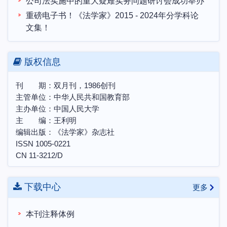
重磅电子书！《法学家》2015 - 2024年分学科论
文集！
“构建中国特色法学知识体系、话语体系和法治体
系” 2024年度学术研讨会成功召开
版权信息
本刊与“哲学社会科学预印本平台”合作共建说明
“构建中国特色法学知识体系、话语体系和法治体
刊 期：双月刊，1986创刊
系”2024年度学术研讨会 征文启事
主管单位：中华人民共和国教育部
主办单位：中国人民大学
中国土地法制与乡村振兴战略会议联盟第十届学术
主 编：王利明
研讨会暨博士生学术论坛会议预通知
编辑出版：《法学家》杂志社
农村集体所有制的法律实现机制研讨会邀请函
ISSN 1005-0221
第三届天同法典评注研讨会“法典评注写作中的各
CN 11-3212/D
项问题”理论研讨会邀请函
下载中心
更多
本刊注释体例