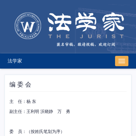
法学家
导
航
切
换
编 委 会
主
任：杨 东
副主任：王利明 沃晓静 万 勇
委
员：（按姓氏笔划为序）