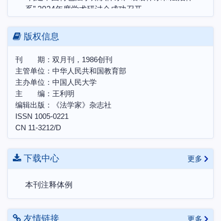
系” 2024年度学术研讨会成功召开
本刊与“哲学社会科学预印本平台”合作共建说明
版权信息
“构建中国特色法学知识体系、话语体系和法治体
系”2024年度学术研讨会 征文启事
刊 期：双月刊，1986创刊
中国土地法制与乡村振兴战略会议联盟第十届学术
主管单位：中华人民共和国教育部
研讨会暨博士生学术论坛会议预通知
主办单位：中国人民大学
农村集体所有制的法律实现机制研讨会邀请函
主 编：王利明
第三届天同法典评注研讨会“法典评注写作中的各
编辑出版：《法学家》杂志社
项问题”理论研讨会邀请函
ISSN 1005-0221
CN 11-3212/D
下载中心
更多
本刊注释体例
友情链接
更多