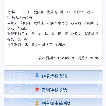
马小红 王 旭 史际春
龙翼飞
叶
林
叶秋华
冯玉
军
朱大旗
朱文奇
朱景文
刘明祥
汤维建 杜焕芳
李艳芳
杨立新 杨建顺
何
家弘
余劲松
张新宝
陈卫东 范 愉 林 嘉
周
珂
赵秀文
赵晓耕
胡
锦光 姚
辉
徐孟洲
郭 禾 黄文艺
韩大元 戴玉忠
发布日期：2012-05-18 浏览： 29196
作者投稿查稿
责编审稿系统
副主编审稿系统