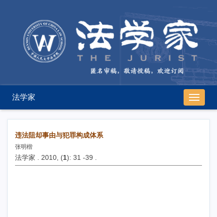
法学家
导
航
切
换
违法阻却事由与犯罪构成体系
张明楷
法学家 . 2010, (
1
): 31 -39 .