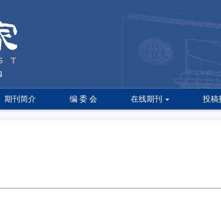
期刊简介
编 委 会
在线期刊
投稿