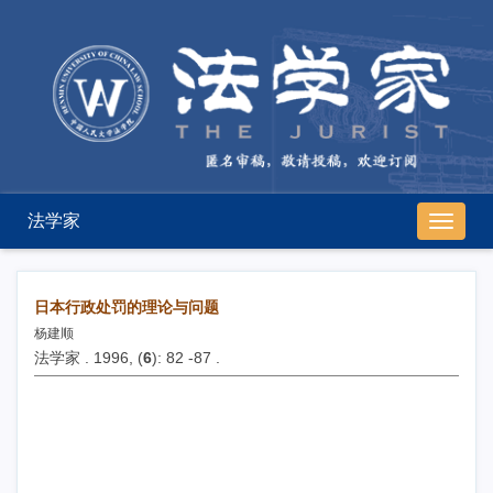
法学家
导
航
切
换
日本行政处罚的理论与问题
杨建顺
法学家 . 1996, (
6
): 82 -87 .