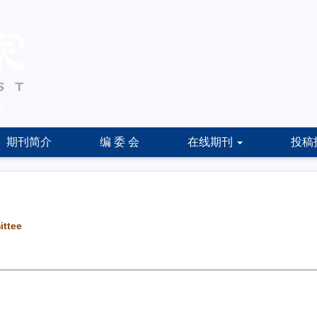
期刊简介
编 委 会
在线期刊
投稿
ittee