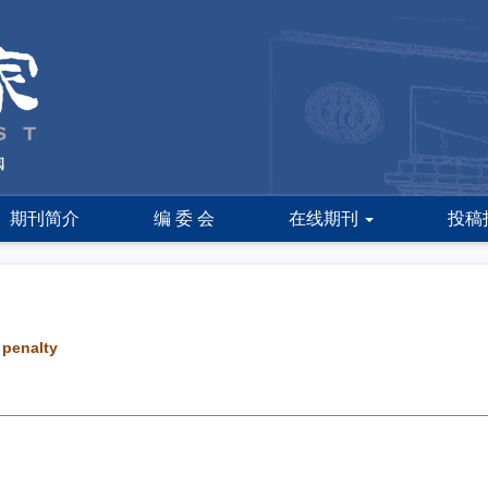
期刊简介
编 委 会
在线期刊
投稿
 penalty