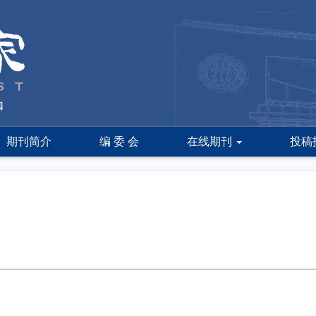
期刊简介
编 委 会
在线期刊
投稿