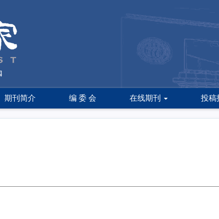
期刊简介
编 委 会
在线期刊
投稿