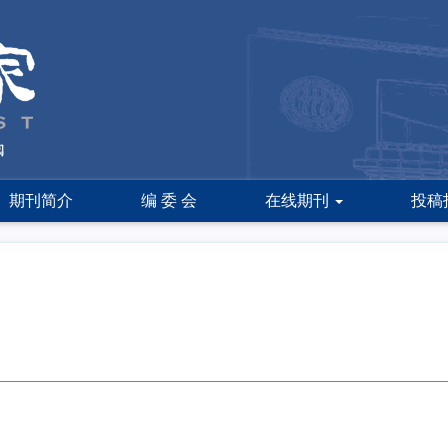
期刊简介
编 委 会
在线期刊
投稿