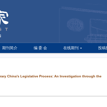
期刊简介
编 委 会
在线期刊
投稿
rary China's Legislative Process: An Investigation through the