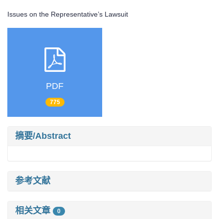
Issues on the Representative’s Lawsuit
PDF
775
摘要/Abstract
参考文献
相关文章
0