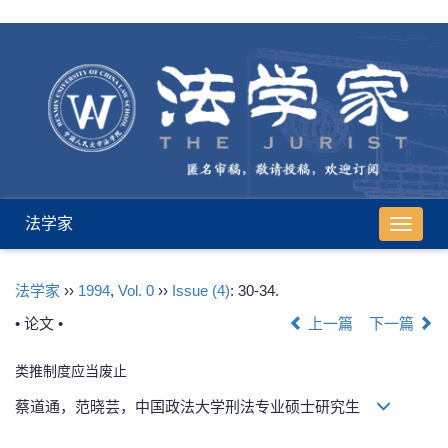
法学家
导
航
切
法学家
››
1994
,
Vol. 0
››
Issue (4)
: 30-34.
换
• 论文 •
上一篇
下一篇
类推制度应当废止
蔡道通，范晓芸，中国政法大学刑法专业硕士研究生