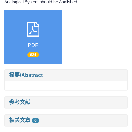
Analogical System should be Abolished
PDF
824
摘要/Abstract
参考文献
相关文章
0