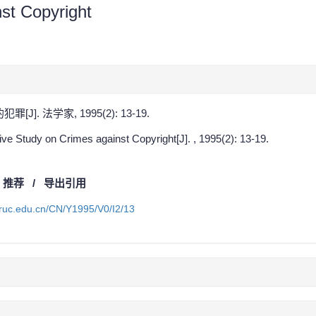
st Copyright
]. 法学家, 1995(2): 13-19.
ve Study on Crimes against Copyright[J]. , 1995(2): 13-19.
/
推荐
/
导出引用
a.ruc.edu.cn/CN/Y1995/V0/I2/13