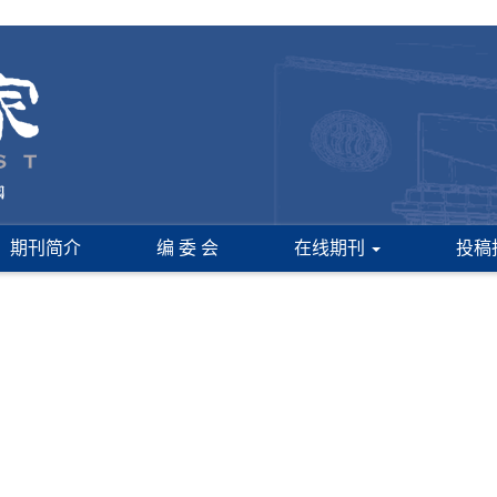
期刊简介
编 委 会
在线期刊
投稿