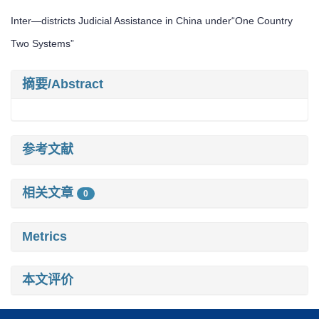
Inter—districts Judicial Assistance in China under“One Country
Two Systems”
摘要/Abstract
参考文献
相关文章
0
Metrics
本文评价