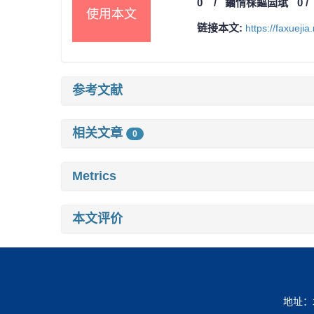
0
/
鏀惰棌鏂囩珷
0
使用本文
链接本文:
https://faxueji
参考文献
相关文章
0
Metrics
本文评价
地址：