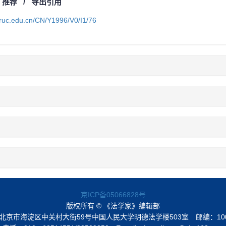
/
推荐
/
导出引用
a.ruc.edu.cn/CN/Y1996/V0/I1/76
京ICP备05066828号
版权所有 © 《法学家》编辑部
北京市海淀区中关村大街59号中国人民大学明德法学楼503室
邮编：10