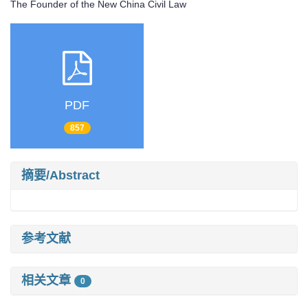
The Founder of the New China Civil Law
PDF
857
摘要/Abstract
参考文献
相关文章
0