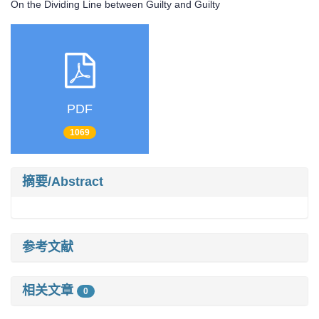
On the Dividing Line between Guilty and Guilty
PDF
1069
摘要/Abstract
参考文献
相关文章
0