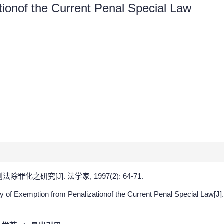
tionof the Current Penal Special Law
化之研究[J]. 法学家, 1997(2): 64-71.
f Exemption from Penalizationof the Current Penal Special Law[J]. 