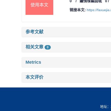
0
/
鏀惰棌鏂囩珷
0
使用本文
链接本文:
https://faxueji
参考文献
相关文章
0
Metrics
本文评价
地址：