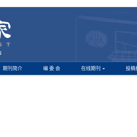
期刊简介
编 委 会
在线期刊
投稿