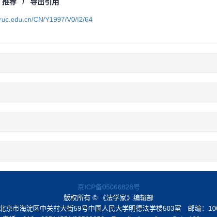
/
推荐
/
导出引用
a.ruc.edu.cn/CN/Y1997/V0/I2/64
京ICP备05066828号
版权所有 © 《法学家》编辑部
北京市海淀区中关村大街59号中国人民大学明德法学楼503室
邮编：10