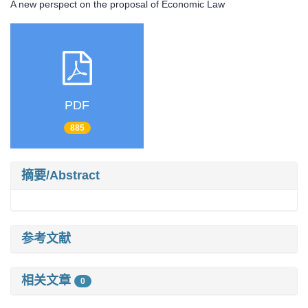
A new perspect on the proposal of Economic Law
PDF
885
摘要/Abstract
参考文献
相关文章
0