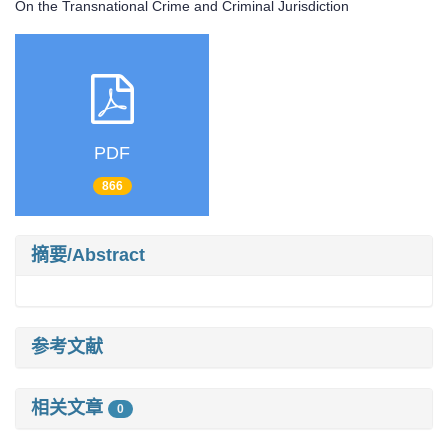
On the Transnational Crime and Criminal Jurisdiction
PDF
866
摘要/Abstract
参考文献
相关文章
0