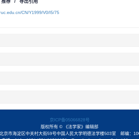
/
推荐
/
导出引用
a.ruc.edu.cn/CN/Y1999/V0/I5/75
京ICP备05066828号
版权所有 © 《法学家》编辑部
北京市海淀区中关村大街59号中国人民大学明德法学楼503室
邮编：10