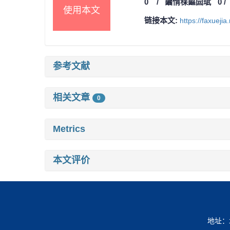
0
/
鏀惰棌鏂囩珷
0
使用本文
链接本文:
https://faxueji
参考文献
相关文章
0
Metrics
本文评价
地址：