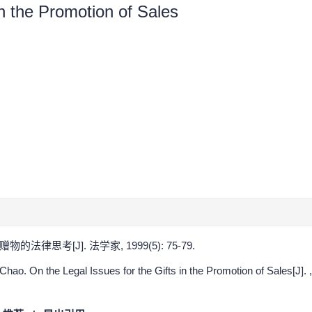
in the Promotion of Sales
法律思考[J]. 法学家, 1999(5): 75-79.
ao. On the Legal Issues for the Gifts in the Promotion of Sales[J]. ,