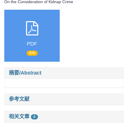
On the Consideration of Kidnap Crime
PDF
976
摘要/Abstract
参考文献
相关文章
0