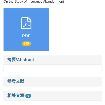
On the Study of Insurance Abandonment
PDF
965
摘要/Abstract
参考文献
相关文章
0