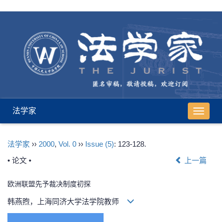
法学家
导
航
切
法学家
››
2000
,
Vol. 0
››
Issue (5)
: 123-128.
换
• 论文 •
上一篇
欧洲联盟先予裁决制度初探
韩燕煦，上海同济大学法学院教师