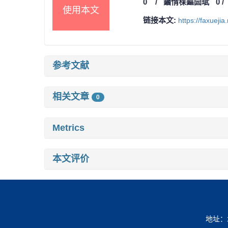
0
/
鏀惰棌鏂囩珷
0
使用本文
链接本文:
https://faxueji
参考文献
相关文章
0
Metrics
本文评价
地址：