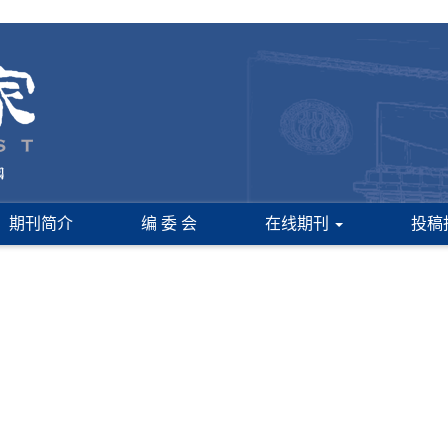
期刊简介
编 委 会
在线期刊
投稿