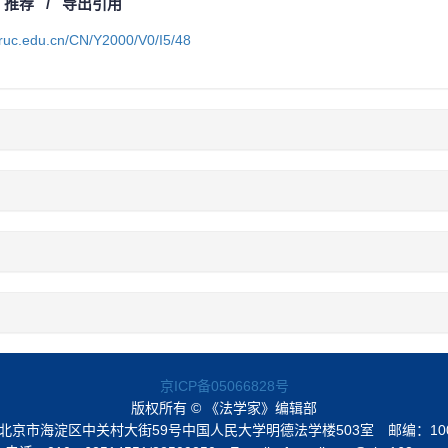
/
推荐
/
导出引用
a.ruc.edu.cn/CN/Y2000/V0/I5/48
京ICP备05066828号
版权所有 © 《法学家》编辑部
北京市海淀区中关村大街59号中国人民大学明德法学楼503室
邮编：10