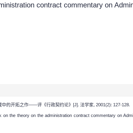
inistration contract commentary on Admini
开拓之作——评《行政契约论》[J]. 法学家, 2001(2): 127-128.
n the theory on the administration contract commentary on Adminis