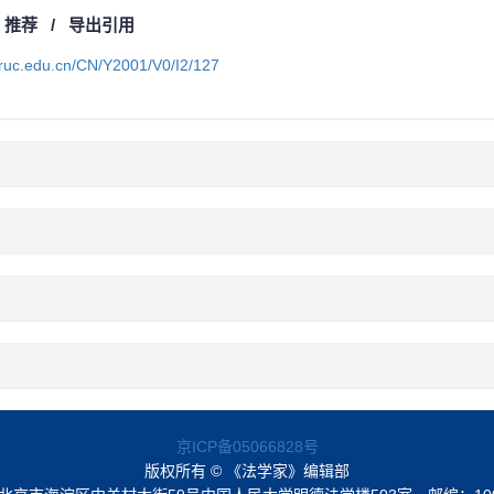
/
推荐
/
导出引用
a.ruc.edu.cn/CN/Y2001/V0/I2/127
京ICP备05066828号
版权所有 © 《法学家》编辑部