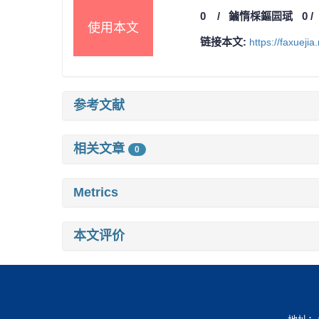
0
/
鏀惰棌鏂囩珷
0
使用本文
链接本文:
https://faxueji
参考文献
相关文章
0
Metrics
本文评价