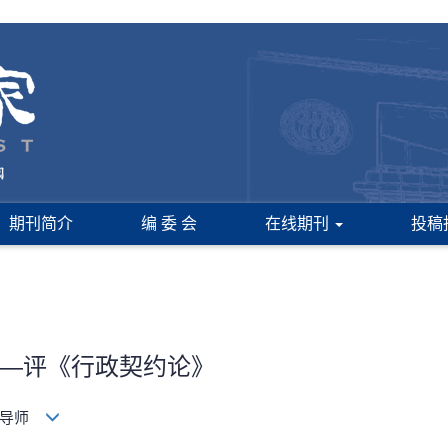
期刊简介
编 委 会
在线期刊
投稿
—评《行政契约论》
生导师