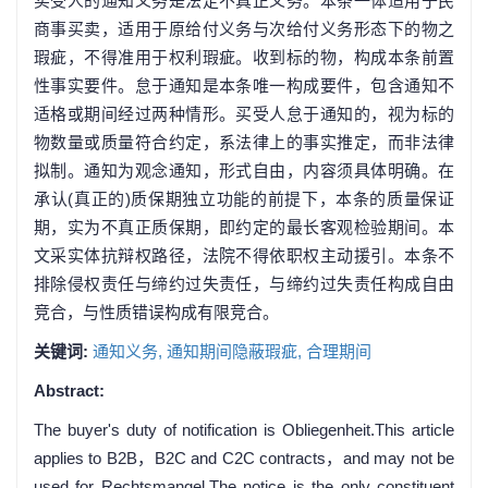
买受人的通知义务是法定不真正义务。本条一体适用于民
商事买卖，适用于原给付义务与次给付义务形态下的物之
瑕疵，不得准用于权利瑕疵。收到标的物，构成本条前置
性事实要件。怠于通知是本条唯一构成要件，包含通知不
适格或期间经过两种情形。买受人怠于通知的，视为标的
物数量或质量符合约定，系法律上的事实推定，而非法律
拟制。通知为观念通知，形式自由，内容须具体明确。在
承认(真正的)质保期独立功能的前提下，本条的质量保证
期，实为不真正质保期，即约定的最长客观检验期间。本
文采实体抗辩权路径，法院不得依职权主动援引。本条不
排除侵权责任与缔约过失责任，与缔约过失责任构成自由
竞合，与性质错误构成有限竞合。
关键词:
通知义务,
通知期间隐蔽瑕疵,
合理期间
Abstract:
The buyer's duty of notification is Obliegenheit.This article
applies to B2B，B2C and C2C contracts，and may not be
used for Rechtsmangel.The notice is the only constituent