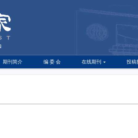
期刊简介
编 委 会
在线期刊
投稿