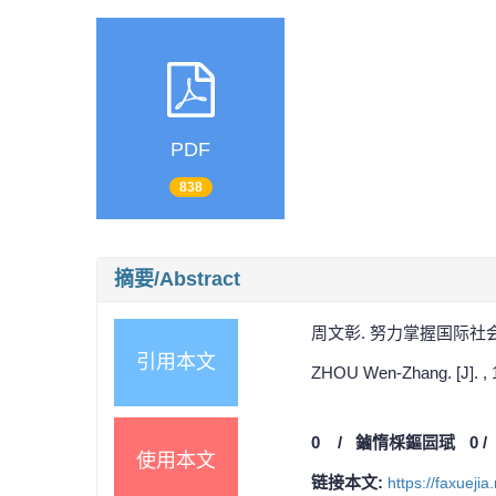
PDF
838
摘要/Abstract
周文彰. 努力掌握国际社会经
引用本文
ZHOU Wen-Zhang. [J]. , 1
0
/
鏀惰棌鏂囩珷
0
使用本文
链接本文:
https://faxueji