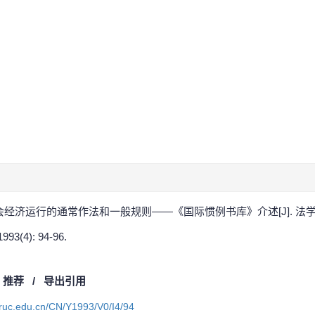
济运行的通常作法和一般规则——《国际惯例书库》介述[J]. 法学家, 1993
993(4): 94-96.
/
推荐
/
导出引用
a.ruc.edu.cn/CN/Y1993/V0/I4/94