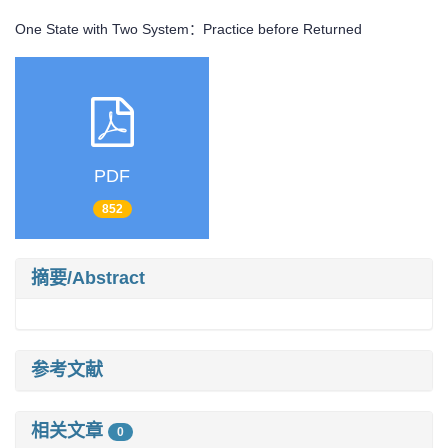
One State with Two System：Practice before Returned
PDF
852
摘要/Abstract
参考文献
相关文章
0