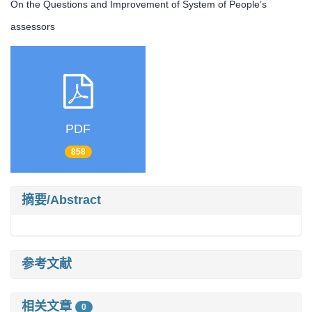
On the Questions and Improvement of System of People’s
assessors
PDF
858
摘要/Abstract
参考文献
相关文章
0