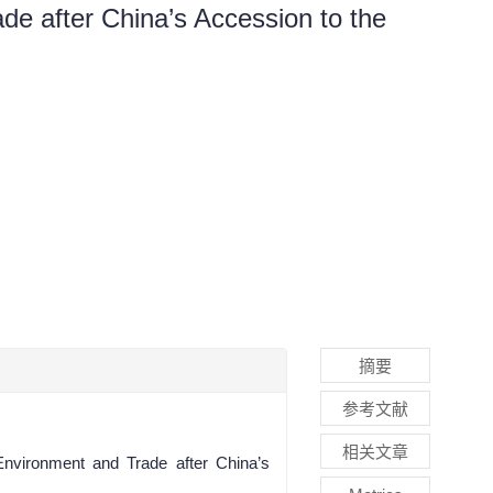
de after China’s Accession to the
摘要
参考文献
相关文章
vironment and Trade after China’s