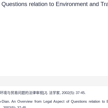
Questions relation to Environment and Tra
与贸易问题的法律审视[J]. 法学家, 2002(5): 37-45.
n. An Overview from Legal Aspect of Questions relation to En
, 2002(5): 37-45.