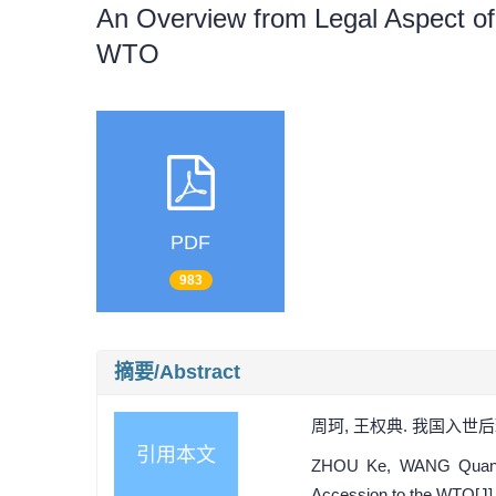
An Overview from Legal Aspect of 
WTO
PDF
983
摘要/Abstract
周珂, 王权典. 我国入世后环境
引用本文
ZHOU Ke, WANG Quan-Dia
Accession to the WTO[J]. 