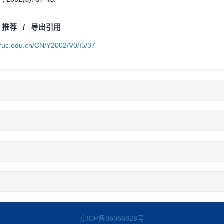
/
推荐
/
导出引用
a.ruc.edu.cn/CN/Y2002/V0/I5/37
京ICP备05066828号