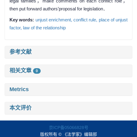
legal families，make comments on each conflict role，
then put forward authors’proposal for legislation．
Key words:
unjust enrichment,
conflict rule,
place of unjust
factor,
law of the relationship
参考文献
相关文章
0
Metrics
本文评价
京ICP备05066828号
版权所有 © 《法学家》编辑部