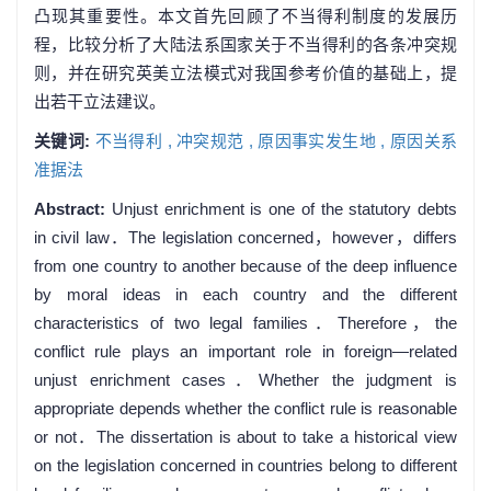
凸现其重要性。本文首先回顾了不当得利制度的发展历
程，比较分析了大陆法系国家关于不当得利的各条冲突规
则，并在研究英美立法模式对我国参考价值的基础上，提
出若干立法建议。
关键词:
不当得利 ,
冲突规范 ,
原因事实发生地 ,
原因关系
准据法
Abstract:
Unjust enrichment is one of the statutory debts
in civil law．The legislation concerned，however，differs
from one country to another because of the deep influence
by moral ideas in each country and the different
characteristics of two legal families．Therefore，the
conflict rule plays an important role in foreign—related
unjust enrichment cases．Whether the judgment is
appropriate depends whether the conflict rule is reasonable
or not．The dissertation is about to take a historical view
on the legislation concerned in countries belong to different