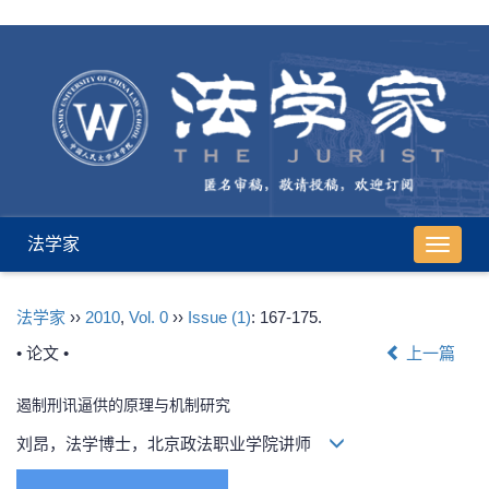
法学家
导
航
切
法学家
››
2010
,
Vol. 0
››
Issue (1)
: 167-175.
换
• 论文 •
上一篇
遏制刑讯逼供的原理与机制研究
刘昂，法学博士，北京政法职业学院讲师