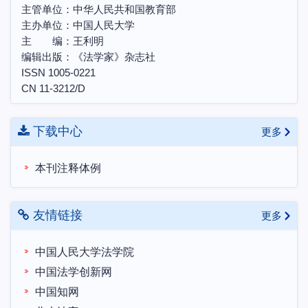
“构建中国特色法学知识体系、话语体系和法治体
主管单位：中华人民共和国教育部
系”2024年度学术研讨会 征文启事
主办单位：中国人民大学
中国土地法制与乡村振兴战略会议联盟第十届学术
主 编：王利明
编辑出版：《法学家》杂志社
研讨会暨博士生学术论坛会议预通知
ISSN 1005-0221
农村集体所有制的法律实现机制研讨会邀请函
CN 11-3212/D
第三届天同法典评注研讨会“法典评注写作中的各
项问题”理论研讨会邀请函
下载中心
更多
本刊注释体例
友情链接
更多
中国人民大学法学院
中国法学创新网
中国知网