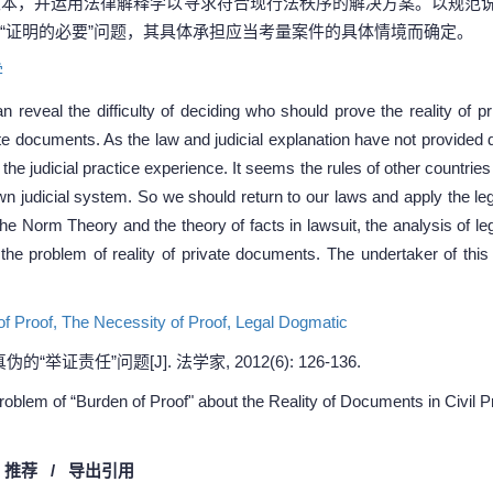
文本，并运用法律解释学以寻求符合现行法秩序的解决方案。以规范
“证明的必要”问题，其具体承担应当考量案件的具体情境而确定。
学
an reveal the difficulty of deciding who should prove the reality of 
vate documents. As the law and judicial explanation have not provided d
 the judicial practice experience. It seems the rules of other countrie
own judicial system. So we should return to our laws and apply the le
 the Norm Theory and the theory of facts in lawsuit, the analysis of le
in the problem of reality of private documents. The undertaker of th
of Proof,
The Necessity of Proof,
Legal Dogmatic
举证责任”问题[J]. 法学家, 2012(6): 126-136.
lem of “Burden of Proof" about the Reality of Documents in Civil Pr
/
推荐
/
导出引用