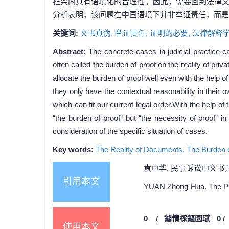
框架内具有语境化的合理性。因此，需要回到法律
分析表明，该问题在中国语境下并非举证责任，而是
关键词:
文书真伪,
举证责任,
证明的必要,
法律解释
Abstract:
The concrete cases in judicial practice c
often called the burden of proof on the reality of pri
allocate the burden of proof well even with the help of
they only have the contextual reasonability in their 
which can fit our current legal order.With the help of
“the burden of proof” but “the necessity of proof” 
consideration of the specific situation of cases.
Key words:
The Reality of Documents,
The Burden 
袁中华. 民事诉讼中文书真伪的“
引用本文
YUAN Zhong-Hua. The Prob
0
/
鏀惰棌鏂囩珷
0
使用本文