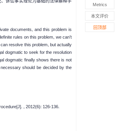
说、诉讼事实理论为基础的法律解释学
Metrics
本文评价
回顶部
private documents, and this problem is
efinite rules on this problem, we can’t
s can resolve this problem, but actually
gal dogmatic to seek for the resolution
gal dogmatic finally shows there is not
is necessary should be decided by the
ocedure[J]. , 2012(6): 126-136.