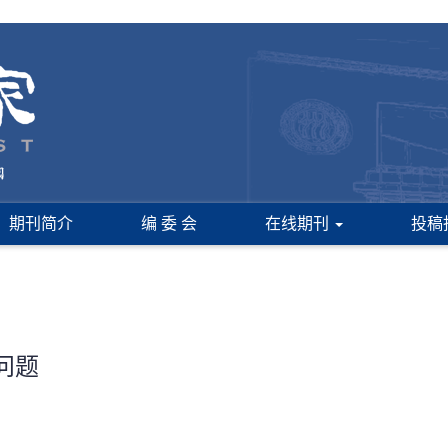
期刊简介
编 委 会
在线期刊
投稿
问题