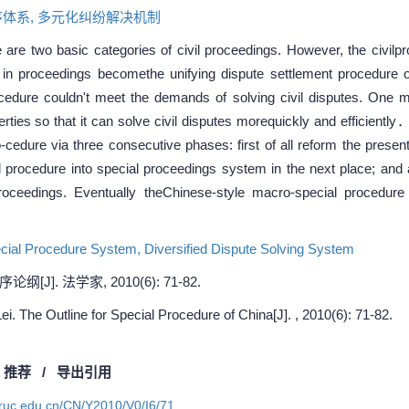
体系,
多元化纠纷解决机制
are two basic categories of civil proceedings. However, the civilp
in proceedings becomethe unifying dispute settlement procedure of 
rocedure couldn't meet the demands of solving civil disputes. One maj
ties so that it can solve civil disputes morequickly and efficiently．
edure via three consecutive phases: first of all reform the presen
 procedure into special proceedings system in the next place; and 
al proceedings. Eventually theChinese-style macro-special procedur
cial Procedure System,
Diversified Dispute Solving System
J]. 法学家, 2010(6): 71-82.
 The Outline for Special Procedure of China[J]. , 2010(6): 71-82.
/
推荐
/
导出引用
a.ruc.edu.cn/CN/Y2010/V0/I6/71