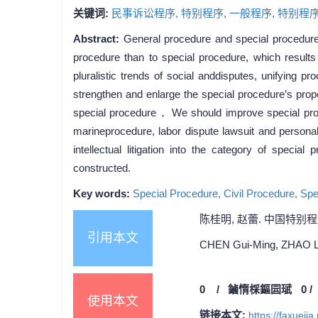
关键词:
民事诉讼程序,
特别程序,
一般程序,
特别程序
Abstract:
General procedure and special procedure 
procedure than to special procedure, which results 
pluralistic trends of social anddisputes, unifying p
strengthen and enlarge the special procedure’s proper
special procedure ．We should improve special pro-c
marineprocedure, labor dispute lawsuit and personal
intellectual litigation into the category of speci
constructed.
Key words:
Special Procedure,
Civil Procedure,
Spe
陈桂明, 赵蕾. 中国特别程序论纲[
引用本文
CHEN Gui-Ming, ZHAO Lei.
0
/
鏀惰棌鏂囩珷
0
使用本文
链接本文:
https://faxueji