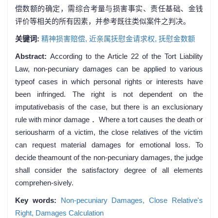
偿数额的确定，需综合考量与损害事实、责任基础、金钱
评价等相关的所有因素，并参考既往类似案件之判决。
关键词:
精神损害赔偿,
近亲属抚慰金请求权,
抚慰金数额
Abstract:
According to the Article 22 of the Tort Liability
Law, non-pecuniary damages can be applied to various
typeof cases in which personal rights or interests have
been infringed. The right is not dependent on the
imputativebasis of the case, but there is an exclusionary
rule with minor damage ．Where a tort causes the death or
seriousharm of a victim, the close relatives of the victim
can request material damages for emotional loss. To
decide theamount of the non-pecuniary damages, the judge
shall consider the satisfactory degree of all elements
comprehen-sively.
Key words:
Non-pecuniary Damages,
Close Relative's
Right,
Damages Calculation