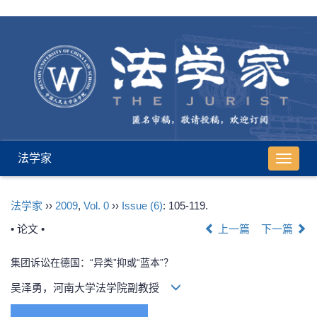
法学家
导
航
切
法学家
››
2009
,
Vol. 0
››
Issue (6)
: 105-119.
换
• 论文 •
上一篇
下一篇
集团诉讼在德国：“异类”抑或“蓝本”？
吴泽勇，河南大学法学院副教授