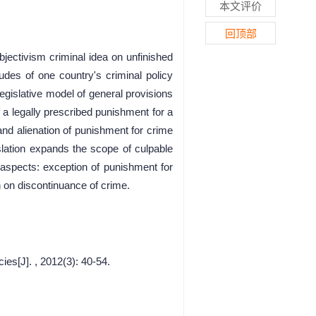
本文评价
回顶部
bjectivism criminal idea on unfinished
itudes of one country's criminal policy
Legislative model of general provisions
of a legally prescribed punishment for a
 and alienation of punishment for crime
gislation expands the scope of culpable
g aspects: exception of punishment for
on on discontinuance of crime.
es[J]. , 2012(3): 40-54.