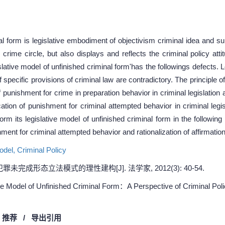
al form is legislative embodiment of objectivism criminal idea and su
 crime circle, but also displays and reflects the criminal policy att
slative model of unfinished criminal form'has the followings defects. 
f specific provisions of criminal law are contradictory. The principle 
f punishment for crime in preparation behavior in criminal legislation
fication of punishment for criminal attempted behavior in criminal le
orm its legislative model of unfinished criminal form in the followin
shment for criminal attempted behavior and rationalization of affirmati
Model,
Criminal Policy
完成形态立法模式的理性建构[J]. 法学家, 2012(3): 40-54.
e Model of Unfinished Criminal Form：A Perspective of Criminal Polici
/
推荐
/
导出引用