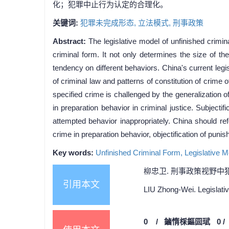
化；犯罪中止行为认定的合理化。
关键词:
犯罪未完成形态,
立法模式,
刑事政策
Abstract:
The legislative model of unfinished crimin
criminal form. It not only determines the size of the
tendency on different behaviors. China's current legi
of criminal law and patterns of constitution of crime o
specified crime is challenged by the generalization o
in preparation behavior in criminal justice. Subjecti
attempted behavior inappropriately. China should ref
crime in preparation behavior, objectification of puni
Key words:
Unfinished Criminal Form,
Legislative 
柳忠卫. 刑事政策视野中犯罪未
引用本文
LIU Zhong-Wei. Legislativ
0
/
鏀惰棌鏂囩珷
0