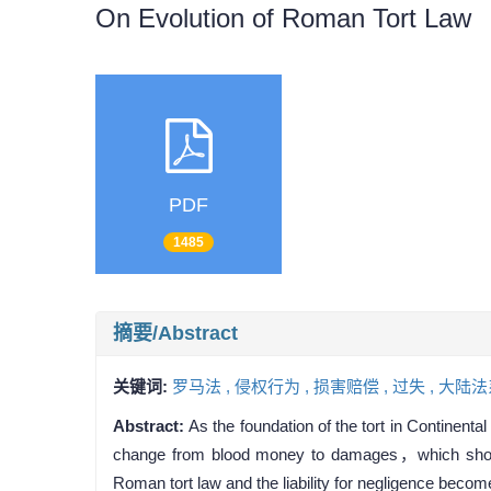
On Evolution of Roman Tort Law
PDF
1485
摘要/Abstract
关键词:
罗马法 ,
侵权行为 ,
损害赔偿 ,
过失 ,
大陆法
Abstract:
As the foundation of the tort in Continent
change from blood money to damages，which showes 
Roman tort law and the liability for negligence becom