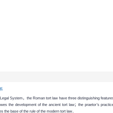
系
al Legal System，the Roman tort law have three distinguishing features：
the development of the ancient tort law；the praetor’s practice l
es the base of the rule of the modern tort law．