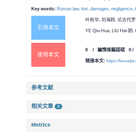
Key words:
Roman law,
tort,
damages,
negligence,
叶秋华, 刘海鸥. 论古代罗马侵
引用本文
YE Qiu-Hua, LIU Hai-鸥. O
0
/
鏀惰棌鏂囩珷
0
使用本文
链接本文:
https://faxueji
参考文献
相关文章
5
Metrics