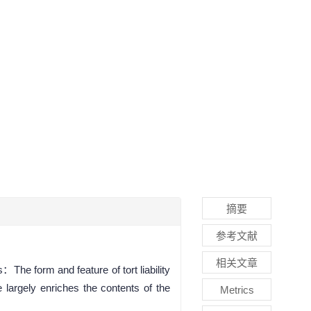
摘要
参考文献
相关文章
The form and feature of tort liability
argely enriches the contents of the
Metrics